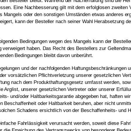
 den Besteller bleibt. Während der Nacherfüllung sind die He
ssen. Eine Nachbesserung gilt mit dem erfolglosen zweiten V
s Mangels oder den sonstigen Umständen etwas anderes ergib
eigert, kann der Besteller nach seiner Wahl Herabsetzung d
lgenden Bedingungen wegen des Mangels kann der Besteller
ung verweigert haben. Das Recht des Bestellers zur Geltend
enden Bedingungen bleibt davon unberührt.
egelungen und der nachfolgenden Haftungsbeschränkungen u
der vorsätzlichen Pflichtverletzung unserer gesetzlichen Vert
ftung nach dem Produkthaftungsgesetz umfasst werden, sowie 
 Arglist, unserer gesetzlichen Vertreter oder unserer Erfüll
eits- und/oder Haltbarkeitsgarantie abgegeben hat, haften w
 Beschaffenheit oder Haltbarkeit beruhen, aber nicht unmitte
solchen Schadens ersichtlich von der Beschaffenheits- und Hal
einfache Fahrlässigkeit verursacht werden, soweit diese Fahrl
 für die Erreichung des Vertragszwecks von besonderer Bedeutu