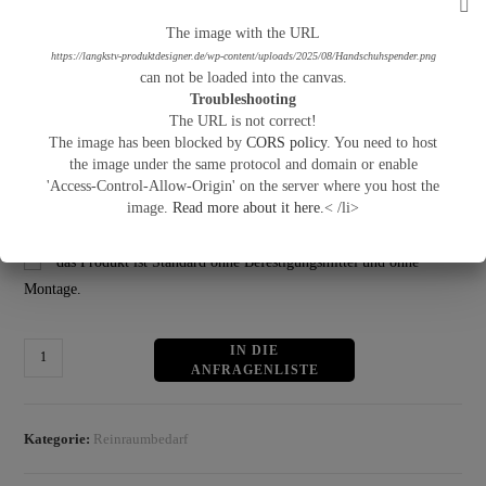
Sonstiges
The image with the URL
https://langkstv-produktdesigner.de/wp-content/uploads/2025/08/Handschuhspender.png
can not be loaded into the canvas.
Troubleshooting
The URL is not correct!
The image has been blocked by
CORS policy
. You need to host
the image under the same protocol and domain or enable
'Access-Control-Allow-Origin' on the server where you host the
image.
Read more about it here.
< /li>
Allgemeiner Hinweis
*
das Produkt ist Standard ohne Befestigungsmittel und ohne
Montage.
Handschuhspender
IN DEN WARENKORB
-
Mehrfach
Menge
Kategorie:
Reinraumbedarf