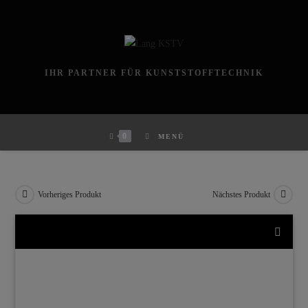
Zum
Inhalt
springen
IHR PARTNER FÜR KUNSTSTOFFTECHNIK
0
MENÜ
Vorheriges Produkt
Nächstes Produkt