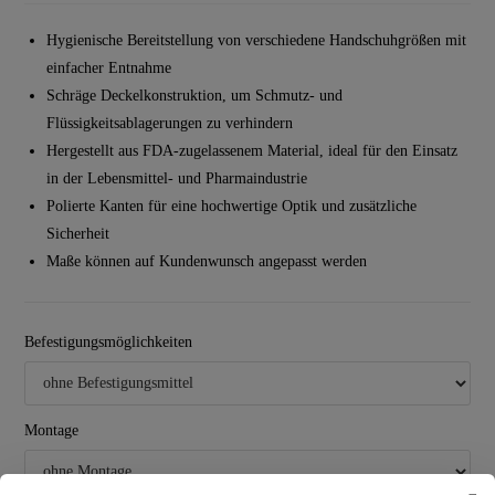
Hygienische Bereitstellung von verschiedene Handschuhgrößen mit
einfacher Entnahme
Schräge Deckelkonstruktion, um Schmutz- und
Flüssigkeitsablagerungen zu verhindern
Hergestellt aus FDA-zugelassenem Material, ideal für den Einsatz
in der Lebensmittel- und Pharmaindustrie
Polierte Kanten für eine hochwertige Optik und zusätzliche
Sicherheit
Maße können auf Kundenwunsch angepasst werden
Befestigungsmöglichkeiten
Montage