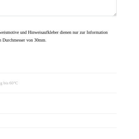
nweismotive und Hinweisaufkleber dienen nur zur Information
 ein Durchmesser von 30mm.
g bis 60°C