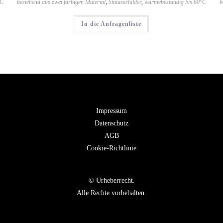
°C
bestehend aus zwei farbigen Material
,
Statusschilder
,
wärmebeständig bis 60°C
b
In die Anfragenliste
Impressum
Datenschutz
AGB
Cookie-Richtlinie
© Urheberrecht.
Alle Rechte vorbehalten.