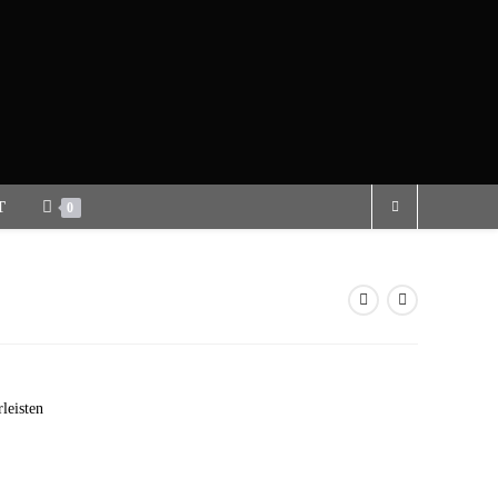
T
0
leisten