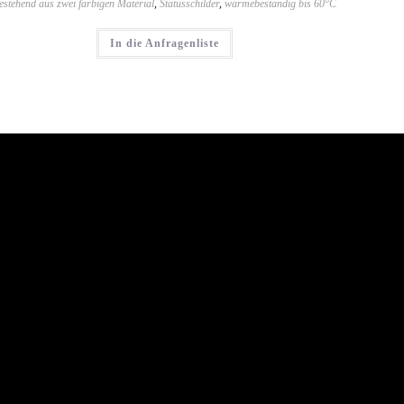
estehend aus zwei farbigen Material
,
Statusschilder
,
wärmebeständig bis 60°C
In die Anfragenliste