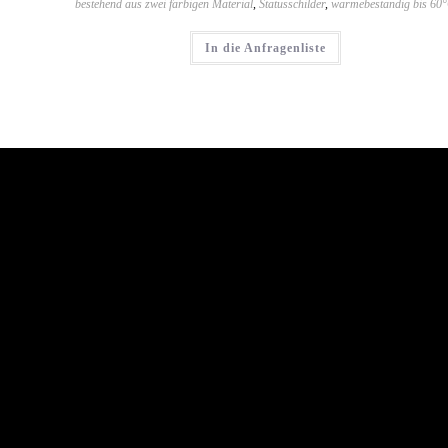
bestehend aus zwei farbigen Material
,
Statusschilder
,
wärmebeständig bis 60
In die Anfragenliste