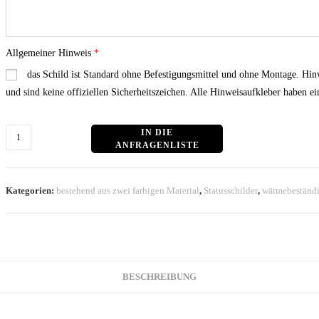
Allgemeiner Hinweis
*
das Schild ist Standard ohne Befestigungsmittel und ohne Montage. Hi
und sind keine offiziellen Sicherheitszeichen. Alle Hinweisaufkleber haben
Statusschild:
IN DEN WARENKORB
grün
mit
weißer
Kategorien:
bestehend aus zwei farbigen Material
,
Statusschilder
,
wärmebeständi
Schrift
Menge
BESCHREIBUNG