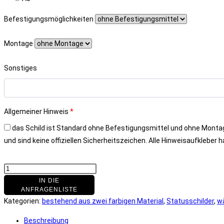
Befestigungsmöglichkeiten
Montage
Sonstiges
Allgemeiner Hinweis
*
das Schild ist Standard ohne Befestigungsmittel und ohne Montag
und sind keine offiziellen Sicherheitszeichen. Alle Hinweisaufklebe
Statusschild:
rot
IN DEN WARENKORB
mit
Kategorien:
bestehend aus zwei farbigen Material
,
Statusschilder
,
w
weißer
Schrift
Beschreibung