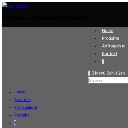
Zum
Inhalt
Ihr Partner für Kunststofftechnik
springen
Home
Produkte
Anfrageliste
Kontakt
0
0
Menü
Schließen
Home
Produkte
Anfrageliste
Kontakt
0