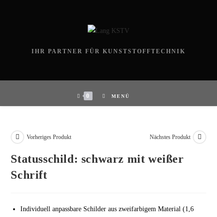
Zum
Inhalt
springen
IHR PARTNER FÜR KUNSTSTOFFTECHNIK
0
MENÜ
Vorheriges Produkt
Nächstes Produkt
Statusschild: schwarz mit weißer
Schrift
Individuell anpassbare Schilder aus zweifarbigem Material (1,6