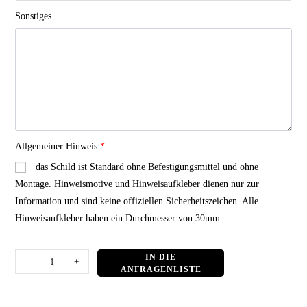
Sonstiges
Allgemeiner Hinweis
*
das Schild ist Standard ohne Befestigungsmittel und ohne
Montage. Hinweismotive und Hinweisaufkleber dienen nur zur
Information und sind keine offiziellen Sicherheitszeichen. Alle
Hinweisaufkleber haben ein Durchmesser von 30mm.
Statusschild:
-
+
IN DEN WARENKORB
schwarz
mit