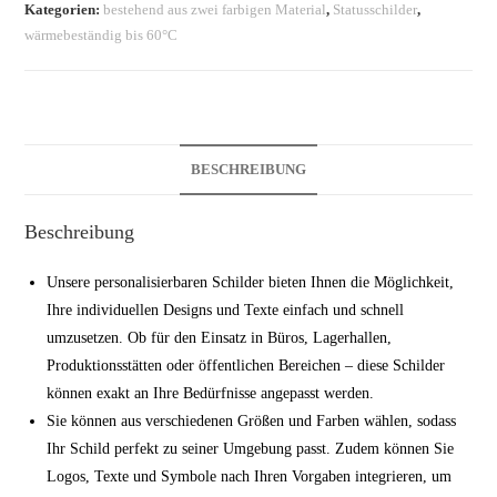
weißer
Kategorien:
bestehend aus zwei farbigen Material
,
Statusschilder
,
Schrift
wärmebeständig bis 60°C
Menge
BESCHREIBUNG
Beschreibung
Unsere personalisierbaren Schilder bieten Ihnen die Möglichkeit,
Ihre individuellen Designs und Texte einfach und schnell
umzusetzen. Ob für den Einsatz in Büros, Lagerhallen,
Produktionsstätten oder öffentlichen Bereichen – diese Schilder
können exakt an Ihre Bedürfnisse angepasst werden.
Sie können aus verschiedenen Größen und Farben wählen, sodass
Ihr Schild perfekt zu seiner Umgebung passt. Zudem können Sie
Logos, Texte und Symbole nach Ihren Vorgaben integrieren, um