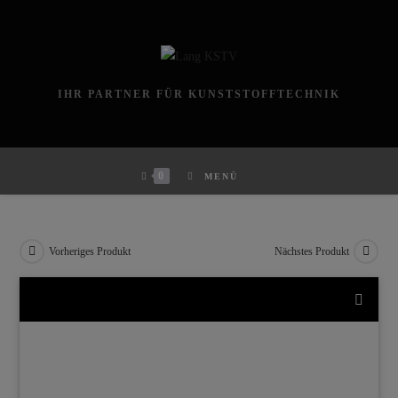
Zum
Inhalt
springen
IHR PARTNER FÜR KUNSTSTOFFTECHNIK
0
MENÜ
Vorheriges Produkt
Nächstes Produkt