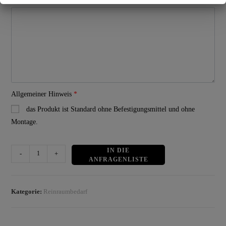
Allgemeiner Hinweis
*
das Produkt ist Standard ohne Befestigungsmittel und ohne
Montage.
Equipment
-
+
IN DEN WARENKORB
Box
Menge
Kategorie:
Reinraumbedarf