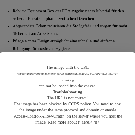
Robuste Equipment Box aus FDA-zugelassenem Material für den
sicheren Einsatz in pharmazeutischen Bereichen
Abgerundete Ecken reduzieren die Stoßgefahr und sorgen für mehr
Sicherheit am Arbeitsplatz
Pflegeleichtes Design ermöglicht eine schnelle und einfache
Reinigung für maximale Hygiene
Flexibel anpassbar in Größe und Form, um vielfältige
Anforderungen in der Pharmaindustrie zu erfüllen
The image with the URL
https://langkstv-produktdesigner.de/wp-content/uploads/2024/11/20241113_165424-
scaled.jpg
Befestigungsmöglichkeiten
can not be loaded into the canvas.
Troubleshooting
The URL is not correct!
The image has been blocked by
CORS policy
. You need to host
Montage
the image under the same protocol and domain or enable
'Access-Control-Allow-Origin' on the server where you host the
image.
Read more about it here.
< /li>
Sonstiges